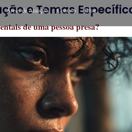
ação e Temas Específic
Áreas de Atuação
Contato
Blog
mentais de uma pessoa presa?