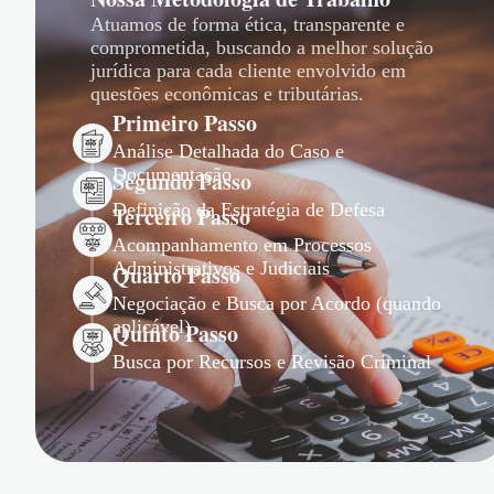
Atuamos de forma ética, transparente e
comprometida, buscando a melhor solução
jurídica para cada cliente envolvido em
questões econômicas e tributárias.
Primeiro Passo
Análise Detalhada do Caso e
Documentação
Segundo Passo
Definição da Estratégia de Defesa
Terceiro Passo
Acompanhamento em Processos
Administrativos e Judiciais
Quarto Passo
Negociação e Busca por Acordo (quando
aplicável)
Quinto Passo
Busca por Recursos e Revisão Criminal