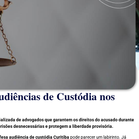
udiências de Custódia nos
cializada de advogados que garantem os direitos do acusado durante
risões desnecessárias e protegem a liberdade provisória.
fesa audiência de custódia Curitiba
pode parecer um labirinto. Já