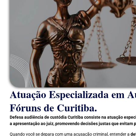
Atuação Especializada em A
Fóruns de Curitiba.
Defesa audiência de custódia Curitiba consiste na atuação espe
a apresentação ao juiz, promovendo decisões justas que evitam p
Quando você se depara com uma acusação criminal, entender a
de