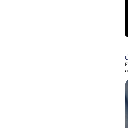
Ú
F
c