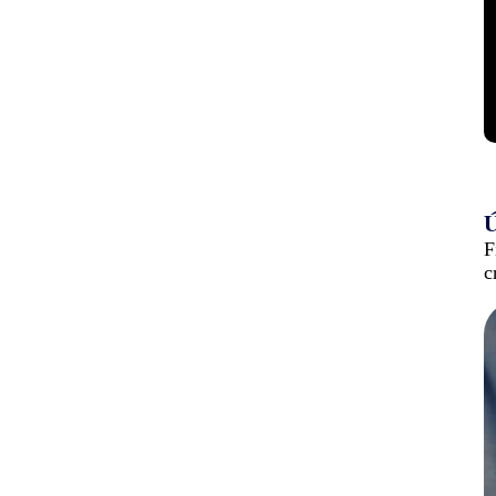
Ú
F
c