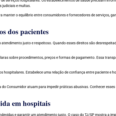
 de serviços hospitalares. Os estabelecimentos de saúde precisam infor
 judiciais e multas.
manter o equilíbrio entre consumidores e fornecedores de serviços, gar
os dos pacientes
atendimento justo e respeitoso. Quando esses direitos são desrespeitad
claras sobre procedimentos, preços e formas de pagamento. Essa transp
os hospitalares. Estabelece uma relação de confiança entre paciente e ho
do Consumidor atuam para impedir práticas abusivas. Conhecer esses direi
ida em hospitais
 indevidas e garantir um atendimento justo. O caso do TJ/SP mostra a im