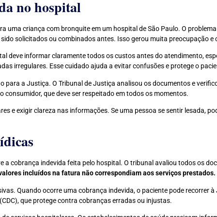
da no hospital
ara uma criança com bronquite em um hospital de São Paulo. O proble
m sido solicitados ou combinados antes. Isso gerou muita preocupação e 
tal deve informar claramente todos os custos antes do atendimento, es
s irregulares. Esse cuidado ajuda a evitar confusões e protege o pacie
o para a Justiça. O Tribunal de Justiça analisou os documentos e verifi
 do consumidor, que deve ser respeitado em todos os momentos.
es e exigir clareza nas informações. Se uma pessoa se sentir lesada, pod
ídicas
re a cobrança indevida feita pelo hospital. O tribunal avaliou todos os d
valores incluídos na fatura não correspondiam aos serviços prestados.
ivas. Quando ocorre uma cobrança indevida, o paciente pode recorrer à J
(CDC), que protege contra cobranças erradas ou injustas.