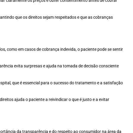
mar claramente os preços e obter consentimento antes de cobrar
antindo que os direitos sejam respeitados e que as cobranças
os, como em casos de cobrança indevida, o paciente pode se sentir
arência evita surpresas e ajuda na tomada de decisão consciente
spital, que é essencial para o sucesso do tratamento e a satisfação
tos ajuda o paciente a reivindicar o que é justo e a evitar
portância da transparência e do respeito ao consumidor na área da