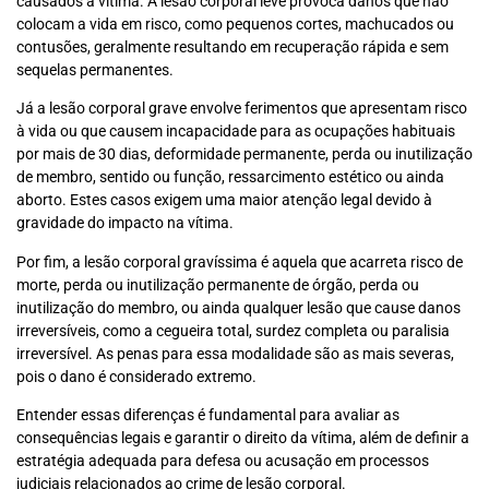
causados à vítima. A lesão corporal leve provoca danos que não
colocam a vida em risco, como pequenos cortes, machucados ou
contusões, geralmente resultando em recuperação rápida e sem
sequelas permanentes.
Já a lesão corporal grave envolve ferimentos que apresentam risco
à vida ou que causem incapacidade para as ocupações habituais
por mais de 30 dias, deformidade permanente, perda ou inutilização
de membro, sentido ou função, ressarcimento estético ou ainda
aborto. Estes casos exigem uma maior atenção legal devido à
gravidade do impacto na vítima.
Por fim, a lesão corporal gravíssima é aquela que acarreta risco de
morte, perda ou inutilização permanente de órgão, perda ou
inutilização do membro, ou ainda qualquer lesão que cause danos
irreversíveis, como a cegueira total, surdez completa ou paralisia
irreversível. As penas para essa modalidade são as mais severas,
pois o dano é considerado extremo.
Entender essas diferenças é fundamental para avaliar as
consequências legais e garantir o direito da vítima, além de definir a
estratégia adequada para defesa ou acusação em processos
judiciais relacionados ao crime de lesão corporal.