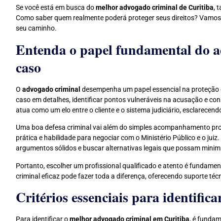
Se você está em busca do
melhor advogado criminal de Curitiba
, 
Como saber quem realmente poderá proteger seus direitos? Vamos 
seu caminho.
Entenda o papel fundamental do a
caso
O
advogado criminal
desempenha um papel essencial na proteção dos
caso em detalhes, identificar pontos vulneráveis na acusação e co
atua como um elo entre o cliente e o sistema judiciário, esclarece
Uma boa defesa criminal vai além do simples acompanhamento proce
prática e habilidade para negociar com o Ministério Público e o jui
argumentos sólidos e buscar alternativas legais que possam minimi
Portanto, escolher um profissional qualificado e atento é fundame
criminal eficaz pode fazer toda a diferença, oferecendo suporte t
Critérios essenciais para identific
Para identificar o
melhor advogado criminal em Curitiba
, é fundam