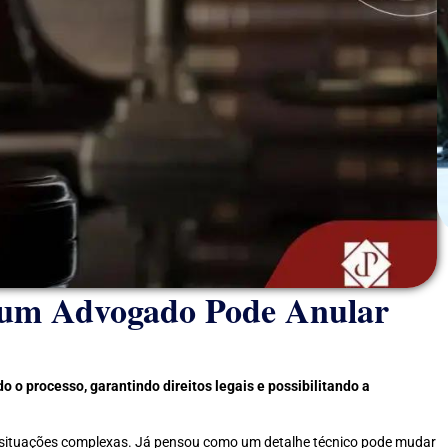
 um Advogado Pode Anular
 o processo, garantindo direitos legais e possibilitando a
 situações complexas. Já pensou como um detalhe técnico pode mudar