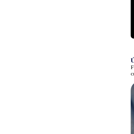
Ú
F
c