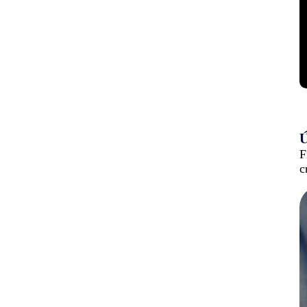
Ú
F
c