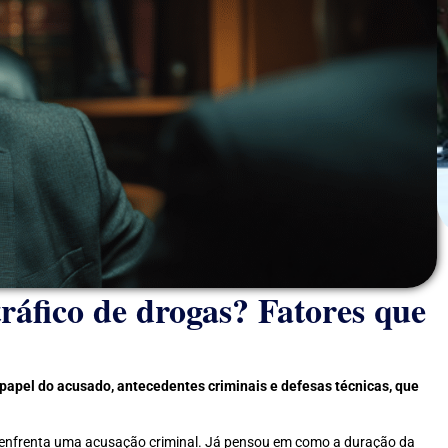
ráfico de drogas? Fatores que
 papel do acusado, antecedentes criminais e defesas técnicas, que
nfrenta uma acusação criminal. Já pensou em como a duração da