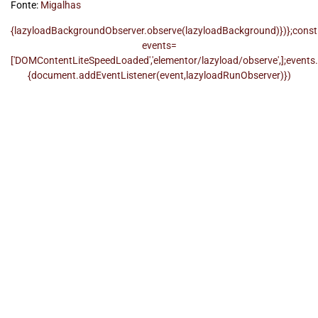
Fonte:
Migalhas
{lazyloadBackgroundObserver.observe(lazyloadBackground)})};const
events=
['DOMContentLiteSpeedLoaded','elementor/lazyload/observe',];events
{document.addEventListener(event,lazyloadRunObserver)})