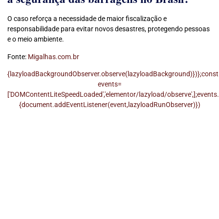
O caso reforça a necessidade de maior fiscalização e
responsabilidade para evitar novos desastres, protegendo pessoas
e o meio ambiente.
Fonte:
Migalhas.com.br
{lazyloadBackgroundObserver.observe(lazyloadBackground)})};const
events=
['DOMContentLiteSpeedLoaded','elementor/lazyload/observe',];events
{document.addEventListener(event,lazyloadRunObserver)})