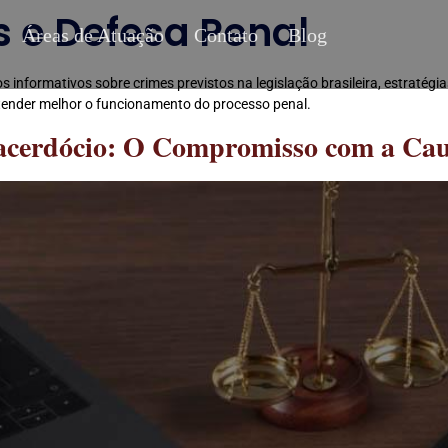
 e Defesa Penal
Áreas de Atuação
Contato
Blog
 informativos sobre crimes previstos na legislação brasileira, estratégia
tender melhor o funcionamento do processo penal.
cerdócio: O Compromisso com a Caus