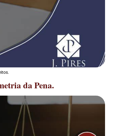
itos.
etria da Pena.