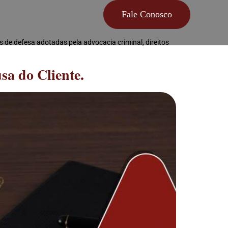
Fale Conosco
s de defesa adotadas pela advocacia criminal, direitos
a do Cliente.