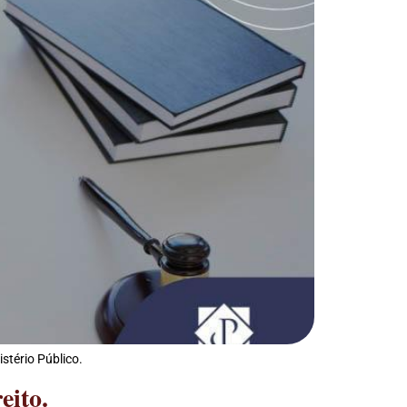
stério Público.
eito.